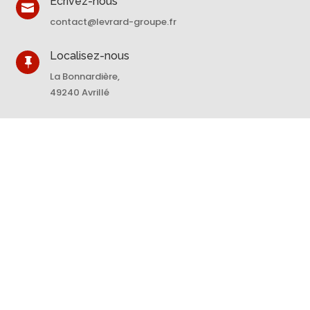
Écrivez-nous

contact@levrard-groupe.fr
Localisez-nous

La Bonnardière,
49240 Avrillé
Appelez-nous

02 43 98 64 83