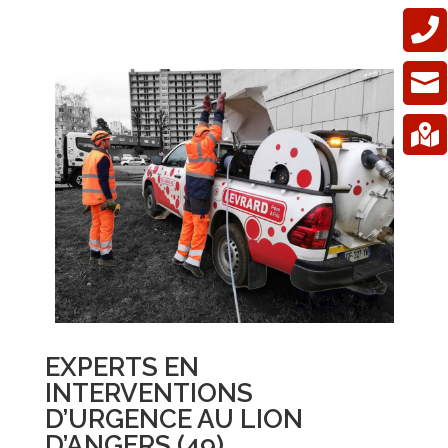



EXPERTS EN
INTERVENTIONS
D’URGENCE AU LION
D’ANGERS (49)