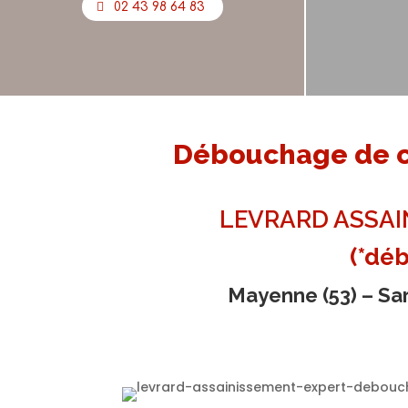
02 43 98 64 83
Débouchage de ca
LEVRARD ASSAIN
(*dé
Mayenne (53)
–
Sar