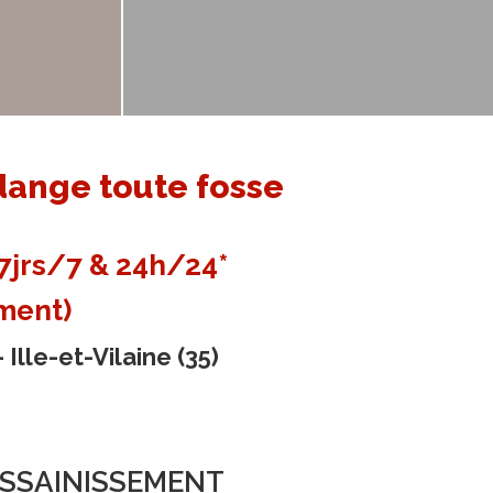
dange toute fosse
jrs/7 & 24h/24*
ment)
 Ille-et-Vilaine (35)
ASSAINISSEMENT