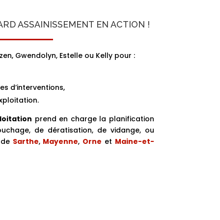
ARD ASSAINISSEMENT EN ACTION !
en, Gwendolyn, Estelle ou Kelly pour :
es d’interventions,
xploitation.
loitation
prend en charge la planification
bouchage, de dératisation, de vidange, ou
s de
Sarthe
,
Mayenne
,
Orne
et
Maine-et-