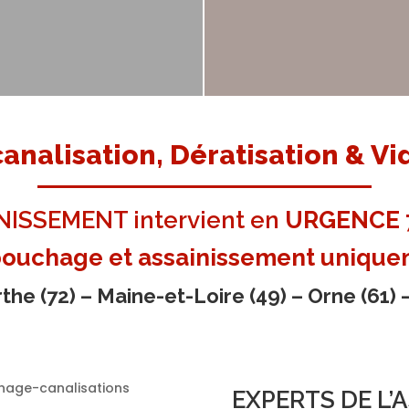
nalisation, Dératisation & Vi
ISSEMENT intervient en
URGENCE 7
bouchage et assainissement unique
the (72)
–
Maine-et-Loire (49)
–
Orne (61) –
EXPERTS DE L’