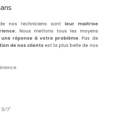
 ans
 de nos techniciens sont
leur
maitrise
rience.
Nous mettons tous les moyens
 une réponse à votre problème
. Pas de
tion de nos clients
est la plus belle de nos
périence
 7j/7*