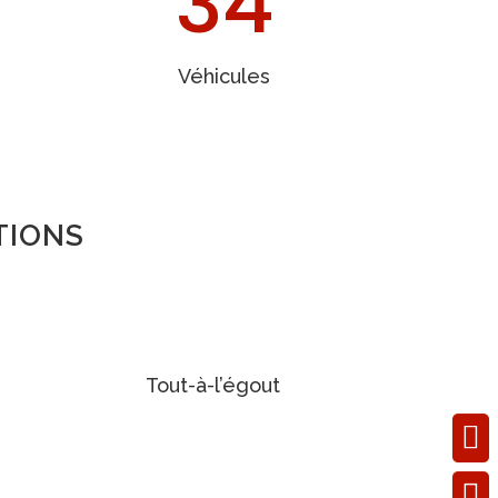
34
Véhicules
TIONS
Tout-à-l’égout

